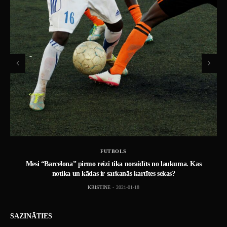
FUTBOLS
Mesi “Barcelona” pirmo reizi tika noraidīts no laukuma. Kas
notika un kādas ir sarkanās kartītes sekas?
KRISTINE
2021-01-18
SAZINĀTIES