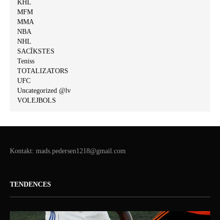
KHL
MFM
MMA
NBA
NHL
SACĪKSTES
Teniss
TOTALIZATORS
UFC
Uncategorized @lv
VOLEJBOLS
Kontakt: mads.pedersen1218@gmail.com
TENDENCES