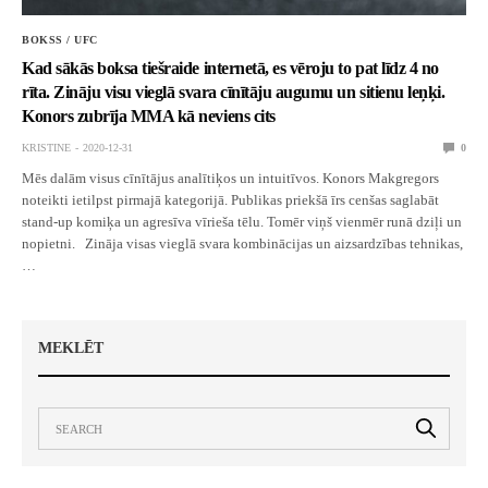
BOKSS / UFC
Kad sākās boksa tiešraide internetā, es vēroju to pat līdz 4 no
rīta. Zināju visu vieglā svara cīnītāju augumu un sitienu leņķi.
Konors zubrīja MMA kā neviens cits
KRISTINE
2020-12-31
0
Mēs dalām visus cīnītājus analītiķos un intuitīvos. Konors Makgregors
noteikti ietilpst pirmajā kategorijā. Publikas priekšā īrs cenšas saglabāt
stand-up komiķa un agresīva vīrieša tēlu. Tomēr viņš vienmēr runā dziļi un
nopietni. Zināja visas vieglā svara kombinācijas un aizsardzības tehnikas,
…
MEKLĒT