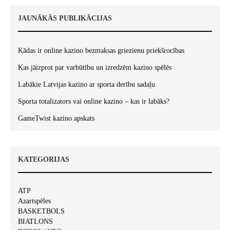
JAUNĀKĀS PUBLIKĀCIJAS
Kādas ir online kazino bezmaksas griezienu priekšrocības
Kas jāizprot par varbūtību un izredzēm kazino spēlēs
Labākie Latvijas kazino ar sporta derību sadaļu
Sporta totalizators vai online kazino – kas ir labāks?
GameTwist kazino apskats
KATEGORIJAS
ATP
Azartspēles
BASKETBOLS
BIATLONS