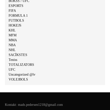
BOKSS / UFC
ESPORTS
FIFA
FORMULA 1
FUTBOLS
HOKEJS
KHL
MFM
MMA
NBA
NHL
SACĪKSTES
Teniss
TOTALIZATORS
UFC
Uncategorized @lv
VOLEJBOLS
Kontakt: mads.pedersen1218@gmail.com