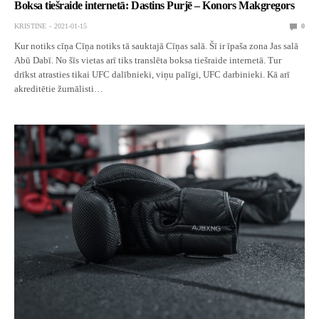
Boksa tiešraide internetā: Dastins Purjē – Konors Makgregors
KRISTINE
2021-01-15
0
Kur notiks cīņa Cīņa notiks tā sauktajā Cīņas salā. Šī ir īpaša zona Jas salā
Abū Dabī. No šīs vietas arī tiks translēta boksa tiešraide internetā. Tur
drīkst atrasties tikai UFC dalībnieki, viņu palīgi, UFC darbinieki. Kā arī
akreditētie žurnālisti…