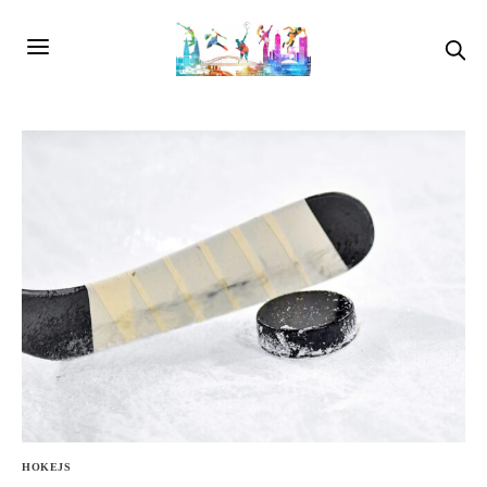
HOKEJS