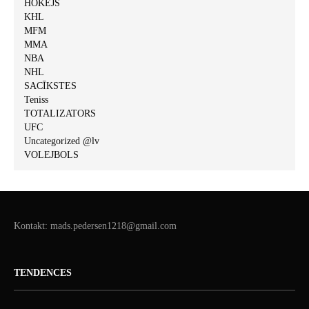
HOKEJS
KHL
MFM
MMA
NBA
NHL
SACĪKSTES
Teniss
TOTALIZATORS
UFC
Uncategorized @lv
VOLEJBOLS
Kontakt: mads.pedersen1218@gmail.com
TENDENCES