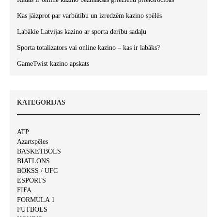
Kas jāizprot par varbūtību un izredzēm kazino spēlēs
Labākie Latvijas kazino ar sporta derību sadaļu
Sporta totalizators vai online kazino – kas ir labāks?
GameTwist kazino apskats
KATEGORIJAS
ATP
Azartspēles
BASKETBOLS
BIATLONS
BOKSS / UFC
ESPORTS
FIFA
FORMULA 1
FUTBOLS