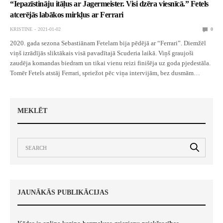
“Iepazīstināju itāļus ar Jagermeister. Visi dzēra viesnīcā.” Fetels
atcerējās labākos mirkļus ar Ferrari
KRISTINE
2021-01-02
0
2020. gada sezona Sebastiānam Fetelam bija pēdējā ar “Ferrari”. Diemžēl
viņš izrādījās sliktākais visā pavadītajā Scuderia laikā. Viņš graujoši
zaudēja komandas biedram un tikai vienu reizi finišēja uz goda pjedestāla.
Tomēr Fetels atstāj Ferrari, spriežot pēc viņa intervijām, bez dusmām…
MEKLĒT
JAUNĀKĀS PUBLIKĀCIJAS