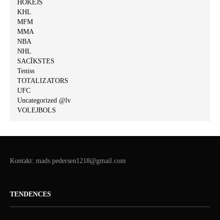
HOKEJS
KHL
MFM
MMA
NBA
NHL
SACĪKSTES
Teniss
TOTALIZATORS
UFC
Uncategorized @lv
VOLEJBOLS
Kontakt: mads.pedersen1218@gmail.com
TENDENCES