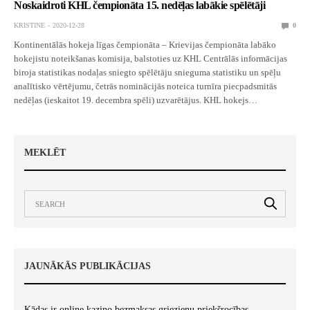
Noskaidroti KHL čempionāta 15. nedēļas labākie spēlētāji
KRISTINE
2020-12-28
0
Kontinentālās hokeja līgas čempionāta – Krievijas čempionāta labāko
hokejistu noteikšanas komisija, balstoties uz KHL Centrālās informācijas
biroja statistikas nodaļas sniegto spēlētāju snieguma statistiku un spēļu
analītisko vērtējumu, četrās nominācijās noteica turnīra piecpadsmitās
nedēļas (ieskaitot 19. decembra spēli) uzvarētājus. KHL hokejs…
MEKLĒT
JAUNĀKĀS PUBLIKĀCIJAS
Kādas ir online kazino bezmaksas griezienu priekšrocības