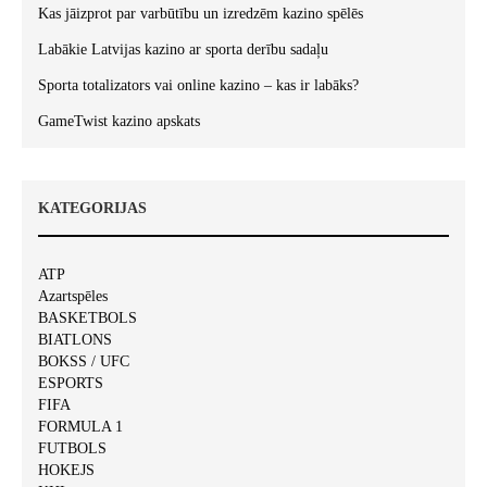
Kas jāizprot par varbūtību un izredzēm kazino spēlēs
Labākie Latvijas kazino ar sporta derību sadaļu
Sporta totalizators vai online kazino – kas ir labāks?
GameTwist kazino apskats
KATEGORIJAS
ATP
Azartspēles
BASKETBOLS
BIATLONS
BOKSS / UFC
ESPORTS
FIFA
FORMULA 1
FUTBOLS
HOKEJS