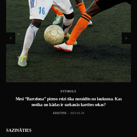
FUTBOLS
Mesi “Barcelona” pirmo reizi tika noraidīts no laukuma. Kas
notika un kādas ir sarkanās kartītes sekas?
KRISTINE
2021-01-18
SAZINĀTIES